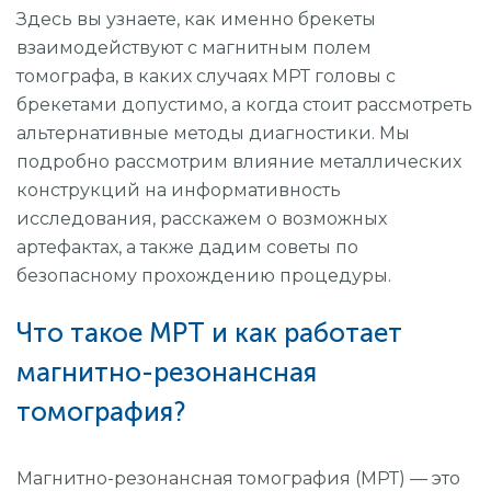
Прицельный снимок (1 зуб)
Здесь вы узнаете, как именно брекеты
взаимодействуют с магнитным полем
Составление плана операции по результатам КТ
томографа, в каких случаях МРТ головы с
Панорамный снимок (все зубы)
брекетами допустимо, а когда стоит рассмотреть
3D-диагностика
альтернативные методы диагностики. Мы
подробно рассмотрим влияние металлических
конструкций на информативность
исследования, расскажем о возможных
артефактах, а также дадим советы по
безопасному прохождению процедуры.
Что такое МРТ и как работает
магнитно-резонансная
томография?
Магнитно-резонансная томография (МРТ) — это