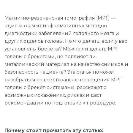
УДАЛЕНИЕ ЗУБОВ
Магнитно-резонансная томография (МРТ) —
ОРТОДОНТИЯ (БРЕКЕТЫ И ЭЛАЙНЕРЫ)
один из самых информативных методов
ВИНИРЫ
диагностики заболеваний головного мозга и
других отделов головы. Но что делать, если у вас
ОТБЕЛИВАНИЕ
установлены брекеты? Можно ли делать МРТ
головы с брекетами, не повлияет ли
ГИГИЕНА
металлический материал на качество снимков и
ДЕТСКАЯ СТОМАТОЛОГИЯ
безопасность пациента? Эта статья поможет
разобраться во всех нюансах проведения МРТ
ОСОБЫЕ УСЛОВИЯ
головы с брекет-системами, расскажет о
ХИРУРГИЧЕСКАЯ СТОМАТОЛОГИЯ
возможных искажениях, рисках и даст
рекомендации по подготовке к процедуре.
Компьютерная томография
Почему стоит прочитать эту статью: