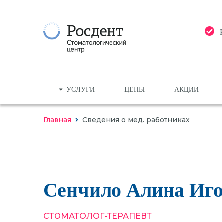
УСЛУГИ
ЦЕНЫ
АКЦИИ
Главная
Сведения о мед. работниках
ДИАГНОСТИКА, КТ, РЕНТГЕН
Комп
ЛЕЧЕНИЕ ЗУБОВ
Приц
ЛЕЧЕНИЕ ДЕСЕН
Сост
Сенчило Алина Иг
КТ
ИМПЛАНТАЦИЯ
СТОМАТОЛОГ-ТЕРАПЕВТ
ПРОТЕЗИРОВАНИЕ