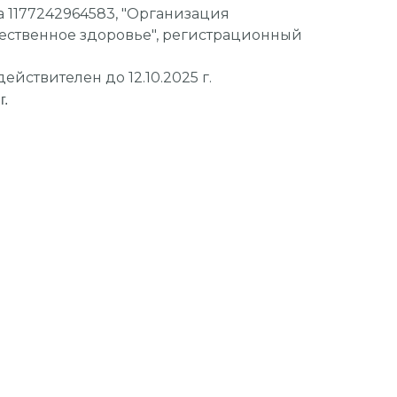
 1177242964583, "Организация
ественное здоровье", регистрационный
действителен до 12.10.2025 г.
г.