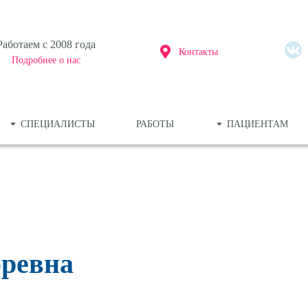
Работаем c 2008 года
Контакты
Подробнее о нас
СПЕЦИАЛИСТЫ
РАБОТЫ
ПАЦИЕНТАМ
ьютерная томография
Панор
ельный снимок (1 зуб)
3D-ди
авление плана операции по результатам
оревна