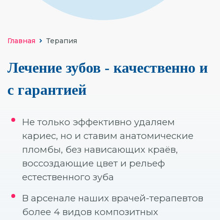
УДАЛЕНИЕ ЗУБОВ
ОРТОДОНТИЯ (БРЕКЕТЫ И ЭЛАЙНЕРЫ)
Главная
Терапия
ВИНИРЫ
Лечение зубов - качественно и
ОТБЕЛИВАНИЕ
с гарантией
ГИГИЕНА
ДЕТСКАЯ СТОМАТОЛОГИЯ
Не только эффективно удаляем
кариес, но и ставим анатомические
ОСОБЫЕ УСЛОВИЯ
пломбы, без нависающих краёв,
ХИРУРГИЧЕСКАЯ СТОМАТОЛОГИЯ
воссоздающие цвет и рельеф
естественного зуба
В арсенале наших врачей-терапевтов
Компьютерная томография
более 4 видов композитных