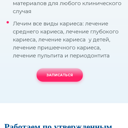
материалов для любого клинического
Прицельный снимок (1 зуб)
случая
Составление плана операции по результатам КТ
Панорамный снимок (все зубы)
Лечим все виды кариеса: лечение
среднего кариеса, лечение глубокого
3D-диагностика
кариеса, лечение кариеса у детей,
лечение пришеечного кариеса,
лечение пульпита и периодонтита
ЗАПИСАТЬСЯ
Работаем по утвержденным