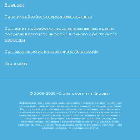
Вакансии
Политика обработки персональных данных
Согласие на обработку персональных данных в целях
получения рассылок информационного и рекламного
характера
Соглашение об использовании файлов cookie
Карта сайта
© 2008-2026 «Стоматология на Кирова»
Информация, размещённая на данном сайте, представлена исключительно
в ознакомительных целях и не является медицинскими рекомендациями.
Посетители сайта не должны использовать размещённые материалы для
самодиагностики или самолечения. ООО «Стоматология на Кирова» не несёт
ответственности за возможные последствия, связанные с использованием
представленной информации. Указанные цены и описания услуг не
являются публичной офертой в соответствии со статьёй 437 Гражданского
кодекса РФ. Медицинская помощь оказывается на основании заключённого
договора на оказание медицинских услуг.