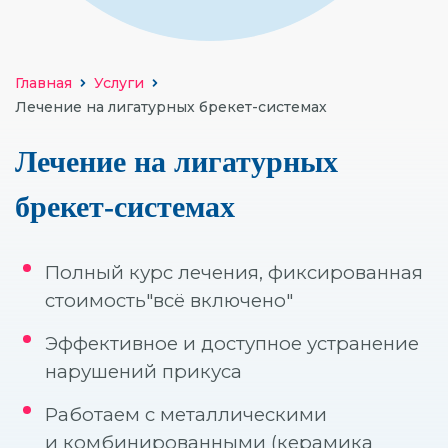
УДАЛЕНИЕ ЗУБОВ
ОРТОДОНТИЯ (БРЕ
Главная
Услуги
Лечение на лигатурных брекет-системах
ВИНИРЫ
ОТБЕЛИВАНИЕ
Лечение на лигатурных
ГИГИЕНА
брекет-системах
ДЕТСКАЯ СТОМАТ
Полный курс лечения, фиксированная
ОСОБЫЕ УСЛОВИЯ
стоимость"всё включено"
ХИРУРГИЧЕСКАЯ 
Эффективное и доступное устранение
нарушений прикуса
Работаем с металлическими
Компьютерная томо
и комбинированными (керамика