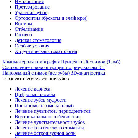
Имплантация
Протезирование
Удаление зубов
Ортодонтия (брекеты и элайнеры)
Виниры
Отбеливание
Гигиена
Детская стоматология
Особые условия
Хирургическая стоматология
Компьютерная томография
Прицельный снимок (1 зуб)
Составление плана операции по результатам КТ
Панорамный снимок (все зубы)
3D-диагностика
Терапевтическое лечение зубов
Лечение кариеса
Цифровые пломбы
Лечение зубов мудрости
Постановка и замена пломб
Лечение пульпитов, периодонтитов
Внутриканальное отбеливание
Лечение чувствительности зубов
Лечение токсического стоматита
Лечение острой зубной боли