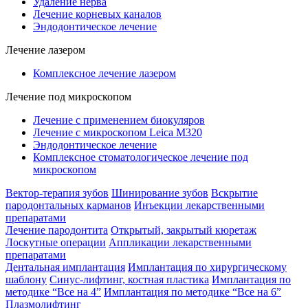
Удаление нерва
Лечение корневых каналов
Эндодонтическое лечение
Лечение лазером
Комплексное лечение лазером
Лечение под микроскопом
Лечение с применением биокуляров
Лечение с микроскопом Leica M320
Эндодонтическое лечение
Комплексное стоматологическое лечение под
микроскопом
Вектор-терапия зубов
Шинирование зубов
Вскрытие
пародонтальных карманов
Инъекции лекарственными
препаратами
Лечение пародонтита
Открытый, закрытый кюретаж
Лоскутные операции
Аппликации лекарственными
препаратами
Дентальная имплантация
Имплантация по хирургическому
шаблону
Синус-лифтинг, костная пластика
Имплантация по
методике “Все на 4”
Имплантация по методике “Все на 6”
Плазмолифтинг