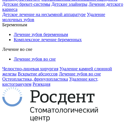
Детские брекет-системы
Детские элайнеры
Лечение детского
кариеса
Детское лечение на несъемной аппаратуре
Удаление
молочных зубов
Беременным
Лечение зубов беременным
Комплексное лечение беременных
Лечение во сне
Лечение зубов во сне
Челюстно-лицевая хирургия
Удаление камней слюнной
железы
Вскрытие абсцессов
Лечение зубов во сне
Остеопластика, френулопластика
Удаление кист,
кистогранулем
Резекция