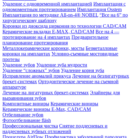
Удаление с одновременной имплантацией
Имплантация с
одномоментным протезированием
Имплантация Osstem
Имплантация по методике All-on-4® NOBEL
“Все на 6” по
хирургическому шаблону
Коронки из диоксида циркония по технологии CAD/CAM
Керамические вкладки E-MAX, CAD/CAM
Все на 4 —
протезирование на 4 имплантах
Предварительное
планирование протезирования
Металлокерамические коронки, мосты
Безметалловые
коронки на имплантах
Условно-съемные мостовидные
протезы
Удаление зубов
Удаление зуба мудрости
Удаление “сложных” зубов
Удаление корня зуба
Исправление аномалий прикуса
Лечение на безлигатурных
брекет-системах
Ортодонтическое лечение на съемной
аппаратуре
Лечение на лигатурных брекет-системах
Элайнеры для
выравнивания зубов
Композитные виниры
Керамические виниры
Керамические виниры E-Max, CAD/CAM
Отбеливание зубов
Фотоотбеливание fläsh
Профессиональная чистка
Снятие поддесневых и
наддесневых зубных отложений
Процедура AirFlow
Профилактика заболеваний пародонта