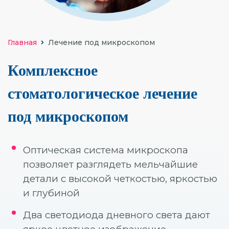
УДАЛЕНИЕ ЗУБОВ
ОРТОДОНТИЯ (БРЕКЕТЫ И ЭЛАЙНЕРЫ)
Главная
Лечение под микроскопом
ВИНИРЫ
Комплексное
ОТБЕЛИВАНИЕ
стоматологическое лечение
ГИГИЕНА
под микроскопом
ДЕТСКАЯ СТОМАТОЛОГИЯ
ОСОБЫЕ УСЛОВИЯ
Оптическая система микроскопа
ХИРУРГИЧЕСКАЯ СТОМАТОЛОГИЯ
позволяет разглядеть мельчайшие
детали с высокой четкостью, яркостью
и глубиной
Два светодиода дневного света дают
Компьютерная томография