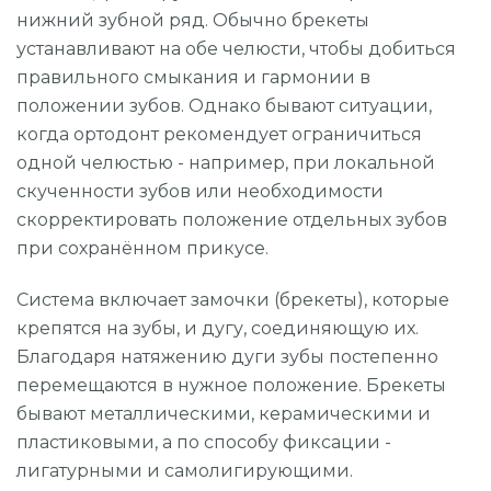
Прицельный снимок (1 зуб)
нижний зубной ряд. Обычно брекеты
устанавливают на обе челюсти, чтобы добиться
Составление плана операции по результатам КТ
правильного смыкания и гармонии в
Панорамный снимок (все зубы)
положении зубов. Однако бывают ситуации,
3D-диагностика
когда ортодонт рекомендует ограничиться
одной челюстью - например, при локальной
скученности зубов или необходимости
скорректировать положение отдельных зубов
при сохранённом прикусе.
Система включает замочки (брекеты), которые
крепятся на зубы, и дугу, соединяющую их.
Благодаря натяжению дуги зубы постепенно
перемещаются в нужное положение. Брекеты
бывают металлическими, керамическими и
пластиковыми, а по способу фиксации -
лигатурными и самолигирующими.