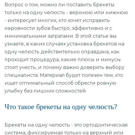
Вопрос о том, можно ли поставить брекеты
УДАЛЕНИЕ ЗУБОВ
только на одну челюсть - верхнюю или нижнюю
- интересует многих, кто хочет исправить
ОРТОДОНТИЯ (БРЕКЕТЫ И ЭЛАЙНЕРЫ)
неровности зубов быстро, эффективно и с
ВИНИРЫ
минимальными затратами. В этой статье вы
узнаете, в каких случаях установка брекетов на
ОТБЕЛИВАНИЕ
одну челюсть действительно оправдана, как
ГИГИЕНА
проходит процедура, какие плюсы и минусы
стоит учесть, и почему важно доверять выбору
ДЕТСКАЯ СТОМАТОЛОГИЯ
специалиста. Материал будет полезен тем, кто
ищет оптимальный способ обрести ровную
ОСОБЫЕ УСЛОВИЯ
улыбку без лишних сложностей.
ХИРУРГИЧЕСКАЯ СТОМАТОЛОГИЯ
Что такое брекеты на одну челюсть?
Брекеты на одну челюсть - это ортодонтическая
Компьютерная томография
система, фиксируемая только на верхний или