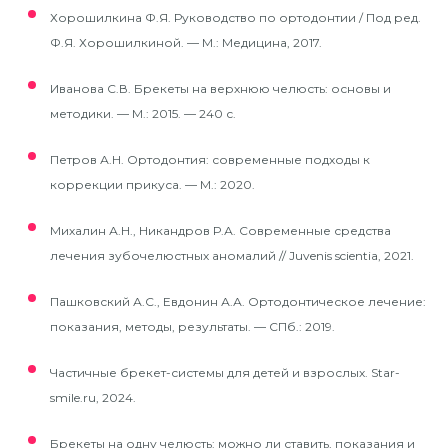
Хорошилкина Ф.Я. Руководство по ортодонтии / Под ред.
Ф.Я. Хорошилкиной. — М.: Медицина, 2017.
Иванова С.В. Брекеты на верхнюю челюсть: основы и
методики. — М.: 2015. — 240 с.
Петров А.Н. Ортодонтия: современные подходы к
коррекции прикуса. — М.: 2020.
Михалин А.Н., Никандров Р.А. Современные средства
лечения зубочелюстных аномалий // Juvenis scientia, 2021.
Пашковский А.С., Евдонин А.А. Ортодонтическое лечение:
показания, методы, результаты. — СПб.: 2019.
Частичные брекет-системы для детей и взрослых. Star-
smile.ru, 2024.
Брекеты на одну челюсть: можно ли ставить, показания и