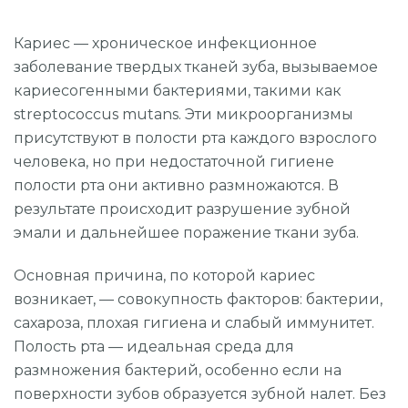
Прицельный снимок (1 зуб)
Составление плана операции по результатам КТ
Кариес — хроническое инфекционное
заболевание твердых тканей зуба, вызываемое
Панорамный снимок (все зубы)
кариесогенными бактериями, такими как
3D-диагностика
streptococcus mutans. Эти микроорганизмы
присутствуют в полости рта каждого взрослого
человека, но при недостаточной гигиене
полости рта они активно размножаются. В
результате происходит разрушение зубной
эмали и дальнейшее поражение ткани зуба.
Основная причина, по которой кариес
возникает, — совокупность факторов: бактерии,
сахароза, плохая гигиена и слабый иммунитет.
Полость рта — идеальная среда для
размножения бактерий, особенно если на
поверхности зубов образуется зубной налет. Без