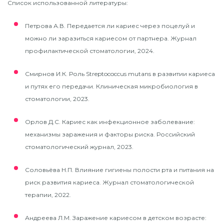
Список использованной литературы:
Петрова А.В. Передается ли кариес через поцелуй и
можно ли заразиться кариесом от партнера. Журнал
профилактической стоматологии, 2024.​
Смирнов И.К. Роль Streptococcus mutans в развитии кариеса
и путях его передачи. Клиническая микробиология в
стоматологии, 2023.​
Орлов Д.С. Кариес как инфекционное заболевание:
механизмы заражения и факторы риска. Российский
стоматологический журнал, 2023.​
Соловьёва Н.П. Влияние гигиены полости рта и питания на
риск развития кариеса. Журнал стоматологической
терапии, 2022.​
Андреева Л.М. Заражение кариесом в детском возрасте: