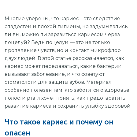
УДАЛЕНИЕ ЗУБОВ
Многие уверены, что кариес – это следствие
ОРТОДОНТИЯ (БРЕКЕТЫ И ЭЛАЙНЕРЫ)
сладостей и плохой гигиены, но задумывались
ВИНИРЫ
ли вы, можно ли заразиться кариесом через
поцелуй? Ведь поцелуй — это не только
ОТБЕЛИВАНИЕ
проявление чувств, но и контакт микрофлор
двух людей. В этой статье рассказывается, как
ГИГИЕНА
кариес может передаваться, какие бактерии
ДЕТСКАЯ СТОМАТОЛОГИЯ
вызывают заболевание, и что советуют
стоматологи для защиты зубов. Материал
ОСОБЫЕ УСЛОВИЯ
особенно полезен тем, кто заботится о здоровье
ХИРУРГИЧЕСКАЯ СТОМАТОЛОГИЯ
полости рта и хочет понять, как предотвратить
развитие кариеса и сохранить улыбку здоровой.
Что такое кариес и почему он
Компьютерная томография
опасен