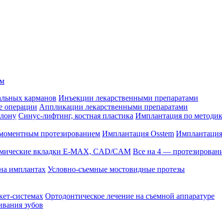
ом
альных карманов
Инъекции лекарственными препаратами
е операции
Аппликации лекарственными препаратами
блону
Синус-лифтинг, костная пластика
Имплантация по методике
омоментным протезированием
Имплантация Osstem
Имплантация
амические вкладки E-MAX, CAD/CAM
Все на 4 — протезирован
на имплантах
Условно-съемные мостовидные протезы
кет-системах
Ортодонтическое лечение на съемной аппаратуре
ивания зубов