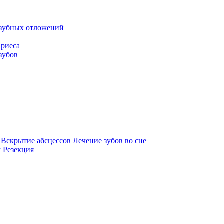
 зубных отложений
ариеса
зубов
Вскрытие абсцессов
Лечение зубов во сне
м
Резекция