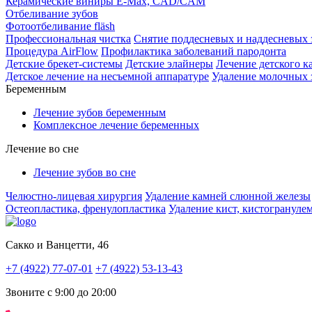
Керамические виниры E-Max, CAD/CAM
Отбеливание зубов
Фотоотбеливание fläsh
Профессиональная чистка
Снятие поддесневых и наддесневых
Процедура AirFlow
Профилактика заболеваний пародонта
Детские брекет-системы
Детские элайнеры
Лечение детского к
Детское лечение на несъемной аппаратуре
Удаление молочных 
Беременным
Лечение зубов беременным
Комплексное лечение беременных
Лечение во сне
Лечение зубов во сне
Челюстно-лицевая хирургия
Удаление камней слюнной железы
Остеопластика, френулопластика
Удаление кист, кистогрануле
Сакко и Ванцетти, 46
+7 (4922) 77-07-01
+7 (4922) 53-13-43
Звоните с 9:00 до 20:00