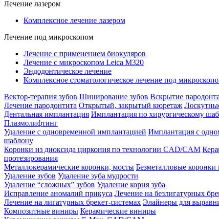
Лечение лазером
Комплексное лечение лазером
Лечение под микроскопом
Лечение с применением биокуляров
Лечение с микроскопом Leica M320
Эндодонтическое лечение
Комплексное стоматологическое лечение под микроскоп
Вектор-терапия зубов
Шинирование зубов
Вскрытие пародонт
Лечение пародонтита
Открытый, закрытый кюретаж
Лоскутны
Дентальная имплантация
Имплантация по хирургическому ша
Плазмолифтинг
Удаление с одновременной имплантацией
Имплантация с одн
шаблону
Коронки из диоксида циркония по технологии CAD/CAM
Кер
протезирования
Металлокерамические коронки, мосты
Безметалловые коронки 
Удаление зубов
Удаление зуба мудрости
Удаление “сложных” зубов
Удаление корня зуба
Исправление аномалий прикуса
Лечение на безлигатурных бре
Лечение на лигатурных брекет-системах
Элайнеры для выравн
Композитные виниры
Керамические виниры