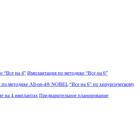
 “Все на 4”
Имплантация по методике “Все на 6”
 по методике All-on-4® NOBEL
“Все на 6” по хирургическому
ие на 4 имплантах
Предварительное планирование