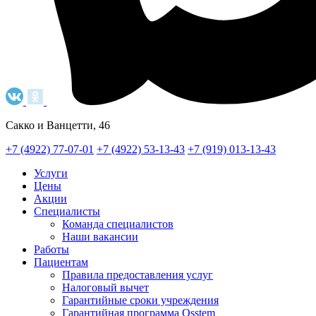
Сакко и Ванцетти, 46
+7 (4922) 77-07-01
+7 (4922) 53-13-43
+7 (919) 013-13-43
Услуги
Цены
Акции
Специалисты
Команда специалистов
Наши вакансии
Работы
Пациентам
Правила предоставления услуг
Налоговый вычет
Гарантийные сроки учреждения
Гарантийная программа Osstem