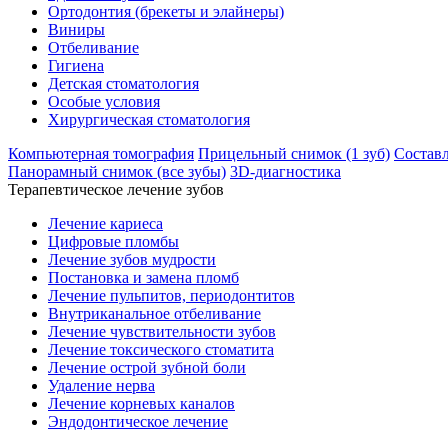
Ортодонтия (брекеты и элайнеры)
Виниры
Отбеливание
Гигиена
Детская стоматология
Особые условия
Хирургическая стоматология
Компьютерная томография
Прицельный снимок (1 зуб)
Составл
Панорамный снимок (все зубы)
3D-диагностика
Терапевтическое лечение зубов
Лечение кариеса
Цифровые пломбы
Лечение зубов мудрости
Постановка и замена пломб
Лечение пульпитов, периодонтитов
Внутриканальное отбеливание
Лечение чувствительности зубов
Лечение токсического стоматита
Лечение острой зубной боли
Удаление нерва
Лечение корневых каналов
Эндодонтическое лечение