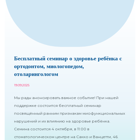
УДАЛЕНИЕ ЗУБОВ
ОРТОДОНТИЯ (БРЕКЕТЫ И ЭЛАЙНЕРЫ)
ВИНИРЫ
ОТБЕЛИВАНИЕ
Бесплатный семинар о здоровье ребёнка с
ГИГИЕНА
ортодонтом, миологопедом,
ДЕТСКАЯ СТОМАТОЛОГИЯ
отоларингологом
19.09.2025
ОСОБЫЕ УСЛОВИЯ
Мы рады анонсировать важное событие! При нашей
ХИРУРГИЧЕСКАЯ СТОМАТОЛОГИЯ
поддержке состоится бесплатный семинар
посвящённый ранним признакам миофункциональных
нарушений и их влиянию на здоровье ребёнка.
Семина состоится 4 октября, в 11:00 в
Компьютерная томография
стоматологическом центре на Сакко и Ванцетти, 46.