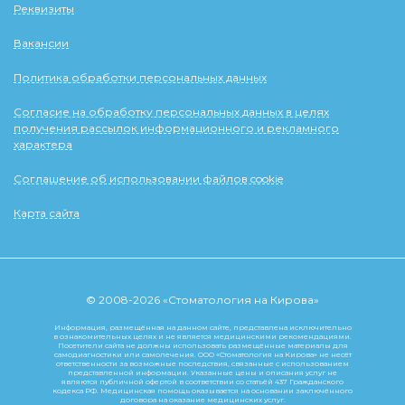
Реквизиты
Вакансии
Политика обработки персональных данных
Согласие на обработку персональных данных в целях
получения рассылок информационного и рекламного
характера
Соглашение об использовании файлов cookie
Карта сайта
© 2008-2026 «Стоматология на Кирова»
Информация, размещённая на данном сайте, представлена исключительно
в ознакомительных целях и не является медицинскими рекомендациями.
Посетители сайта не должны использовать размещённые материалы для
самодиагностики или самолечения. ООО «Стоматология на Кирова» не несёт
ответственности за возможные последствия, связанные с использованием
представленной информации. Указанные цены и описания услуг не
являются публичной офертой в соответствии со статьёй 437 Гражданского
кодекса РФ. Медицинская помощь оказывается на основании заключённого
договора на оказание медицинских услуг.