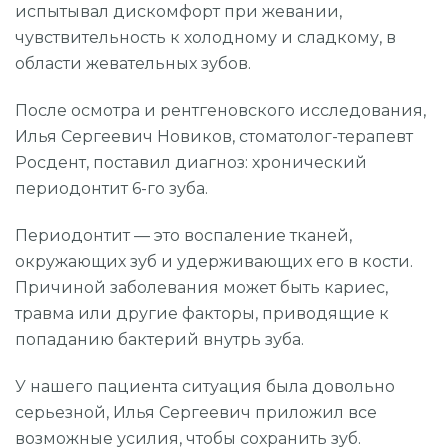
испытывал дискомфорт при жевании,
УДАЛЕНИЕ ЗУБОВ
чувствительность к холодному и сладкому, в
области жевательных зубов.
ОРТОДОНТИЯ (БРЕКЕТЫ И ЭЛАЙНЕРЫ)
ВИНИРЫ
После осмотра и рентгеновского исследования,
Илья Сергеевич Новиков, стоматолог-терапевт
ОТБЕЛИВАНИЕ
Росдент, поставил диагноз: хронический
периодонтит 6-го зуба.
ГИГИЕНА
Периодонтит — это воспаление тканей,
ДЕТСКАЯ СТОМАТОЛОГИЯ
окружающих зуб и удерживающих его в кости.
ОСОБЫЕ УСЛОВИЯ
Причиной заболевания может быть кариес,
травма или другие факторы, приводящие к
ХИРУРГИЧЕСКАЯ СТОМАТОЛОГИЯ
попаданию бактерий внутрь зуба.
У нашего пациента ситуация была довольно
серьезной, Илья Сергеевич приложил все
Компьютерная томография
возможные усилия, чтобы сохранить зуб.