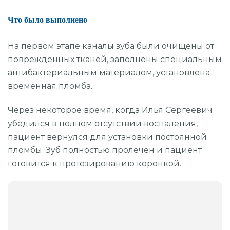
Прицельный снимок (1 зуб)
Что было выполнено
Составление плана операции по результатам КТ
Панорамный снимок (все зубы)
На первом этапе каналы зуба были очищены от
3D-диагностика
поврежденных тканей, заполнены специальным
антибактериальным материалом, установлена
временная пломба.
Через некоторое время, когда Илья Сергеевич
убедился в полном отсутствии воспаления,
пациент вернулся для установки постоянной
пломбы. Зуб полностью пролечен и пациент
готовится к протезированию коронкой.