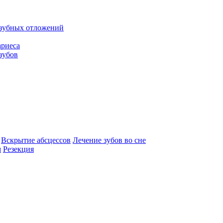
 зубных отложений
ариеса
зубов
Вскрытие абсцессов
Лечение зубов во сне
м
Резекция