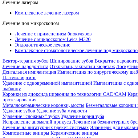
Лечение лазером
Комплексное лечение лазером
Лечение под микроскопом
Лечение с применением биокуляров
Лечение с микроскопом Leica M320
Эндодонтическое лечение
Комплексное стоматологическое лечение под микроскоп
Вектор-терапия зубов
Шинирование зубов
Вскрытие пародонт
Лечение пародонтита
Открытый, закрытый кюретаж
Лоскутны
Дентальная имплантация
Имплантация по хирургическому ша
Плазмолифтинг
Удаление с одновременной имплантацией
Имплантация с одн
шаблону
Коронки из диоксида циркония по технологии CAD/CAM
Кер
протезирования
Металлокерамические коронки, мосты
Безметалловые коронки 
Удаление зубов
Удаление зуба мудрости
Удаление “сложных” зубов
Удаление корня зуба
Исправление аномалий прикуса
Лечение на безлигатурных бре
Лечение на лигатурных брекет-системах
Элайнеры для выравн
Композитные виниры
Керамические виниры