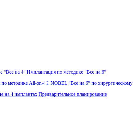
 “Все на 4”
Имплантация по методике “Все на 6”
 по методике All-on-4® NOBEL
“Все на 6” по хирургическому
ие на 4 имплантах
Предварительное планирование