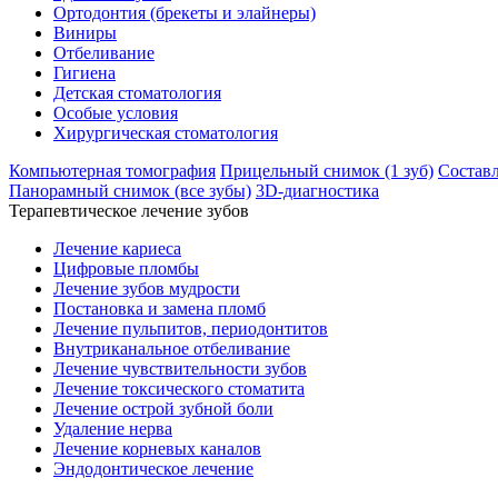
Ортодонтия (брекеты и элайнеры)
Виниры
Отбеливание
Гигиена
Детская стоматология
Особые условия
Хирургическая стоматология
Компьютерная томография
Прицельный снимок (1 зуб)
Составл
Панорамный снимок (все зубы)
3D-диагностика
Терапевтическое лечение зубов
Лечение кариеса
Цифровые пломбы
Лечение зубов мудрости
Постановка и замена пломб
Лечение пульпитов, периодонтитов
Внутриканальное отбеливание
Лечение чувствительности зубов
Лечение токсического стоматита
Лечение острой зубной боли
Удаление нерва
Лечение корневых каналов
Эндодонтическое лечение