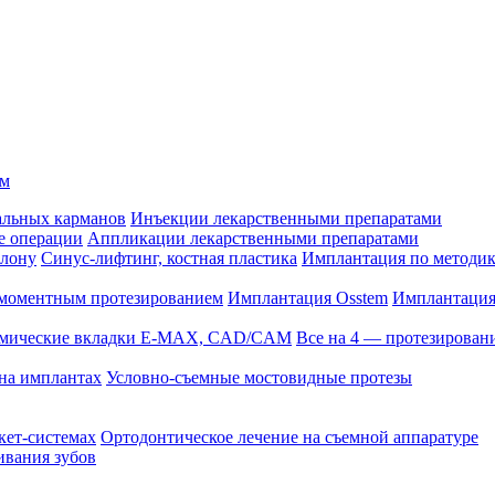
ом
альных карманов
Инъекции лекарственными препаратами
е операции
Аппликации лекарственными препаратами
блону
Синус-лифтинг, костная пластика
Имплантация по методике
омоментным протезированием
Имплантация Osstem
Имплантация
амические вкладки E-MAX, CAD/CAM
Все на 4 — протезирован
на имплантах
Условно-съемные мостовидные протезы
кет-системах
Ортодонтическое лечение на съемной аппаратуре
ивания зубов