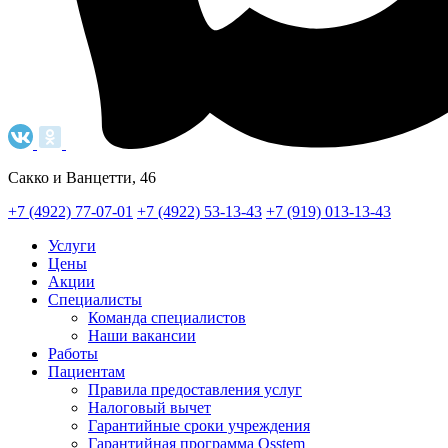
Сакко и Ванцетти, 46
+7 (4922) 77-07-01
+7 (4922) 53-13-43
+7 (919) 013-13-43
Услуги
Цены
Акции
Специалисты
Команда специалистов
Наши вакансии
Работы
Пациентам
Правила предоставления услуг
Налоговый вычет
Гарантийные сроки учреждения
Гарантийная программа Osstem