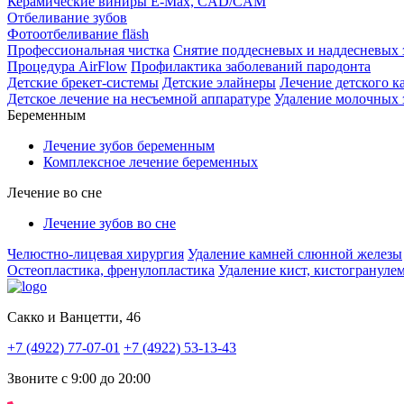
Керамические виниры E-Max, CAD/CAM
Отбеливание зубов
Фотоотбеливание fläsh
Профессиональная чистка
Снятие поддесневых и наддесневых
Процедура AirFlow
Профилактика заболеваний пародонта
Детские брекет-системы
Детские элайнеры
Лечение детского к
Детское лечение на несъемной аппаратуре
Удаление молочных 
Беременным
Лечение зубов беременным
Комплексное лечение беременных
Лечение во сне
Лечение зубов во сне
Челюстно-лицевая хирургия
Удаление камней слюнной железы
Остеопластика, френулопластика
Удаление кист, кистогрануле
Сакко и Ванцетти, 46
+7 (4922) 77-07-01
+7 (4922) 53-13-43
Звоните с 9:00 до 20:00