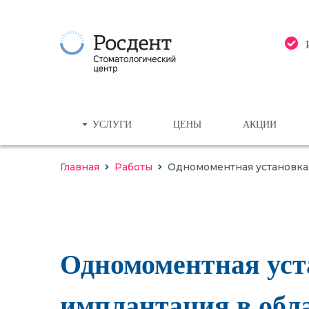
УСЛУГИ
ЦЕНЫ
АКЦИИ
Главная
Работы
Одномоментная установка и
ДИАГНОСТИКА, КТ, РЕНТГЕН
Комп
ЛЕЧЕНИЕ ЗУБОВ
Приц
ЛЕЧЕНИЕ ДЕСЕН
Сост
Одномоментная уста
КТ
ИМПЛАНТАЦИЯ
имплантация в обла
ПРОТЕЗИРОВАНИЕ