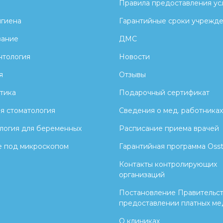
Правила предоставления ус
игиена
Гарантийные сроки учрежд
вание
ДМС
тология
Новости
я
Отзывы
тика
Подарочный сертификат
я стоматология
Сведения о мед. работниках
логия для беременных
Расписание приема врачей
 под микроскопом
Гарантийная программа Oss
Контакты контролирующих
организаций
Постановление Правительст
предоставлении платных мед
О клиниках