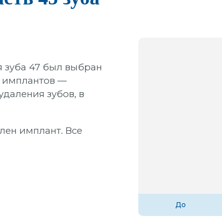
я зуба 47 был выбран
 имплантов —
удаления зубов, в
влен имплант. Все
До