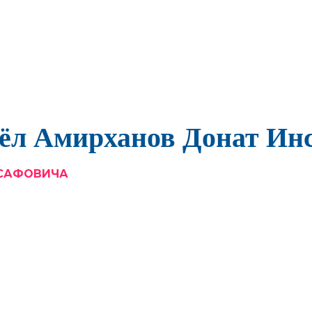
ёл Амирханов Донат Ин
НСАФОВИЧА