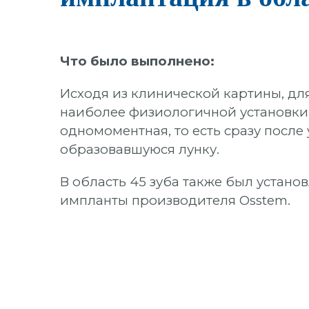
УДАЛЕНИЕ ЗУБОВ
Что было выполнено:
ОРТОДОНТИЯ (БРЕКЕТЫ И
ЭЛАЙНЕРЫ)
Исходя из клинической картины, дл
ВИНИРЫ
наиболее физиологичной установки
одномоментная, то есть сразу после 
ОТБЕЛИВАНИЕ
образовавшуюся лунку.
ГИГИЕНА
В область 45 зуба также был устано
ДЕТСКАЯ СТОМАТОЛОГИЯ
импланты производителя Osstem.
ОСОБЫЕ УСЛОВИЯ
ХИРУРГИЧЕСКАЯ
СТОМАТОЛОГИЯ
После