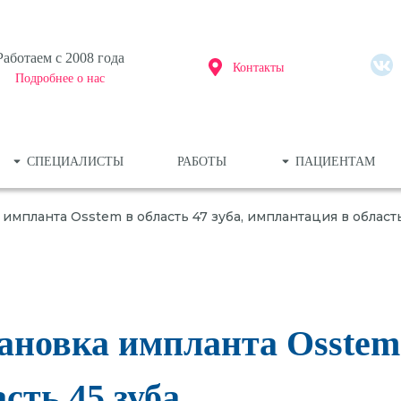
Работаем c 2008 года
Контакты
Подробнее о нас
СПЕЦИАЛИСТЫ
РАБОТЫ
ПАЦИЕНТАМ
мпланта Osstem в область 47 зуба, имплантация в область
ьютерная томография
Панор
ельный снимок (1 зуб)
3D-ди
авление плана операции по результатам
новка импланта Osstem в
сть 45 зуба