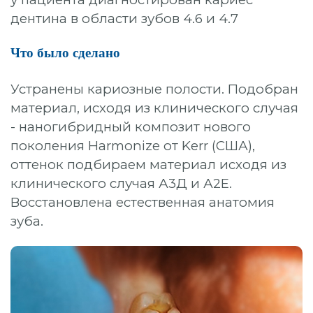
дентина в области зубов 4.6 и 4.7
УДАЛЕНИЕ ЗУБОВ
ОРТОДОНТИЯ (БРЕКЕТЫ И ЭЛАЙНЕРЫ)
Что было сделано
ВИНИРЫ
Устранены кариозные полости. Подобран
ОТБЕЛИВАНИЕ
материал, исходя из клинического случая
- наногибридный композит нового
ГИГИЕНА
поколения Harmonize от Kerr (США),
оттенок подбираем материал исходя из
ДЕТСКАЯ СТОМАТОЛОГИЯ
клинического случая А3Д и А2Е.
ОСОБЫЕ УСЛОВИЯ
Восстановлена естественная анатомия
зуба.
ХИРУРГИЧЕСКАЯ СТОМАТОЛОГИЯ
Компьютерная томография