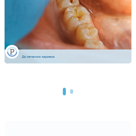
Прицельный снимок (1 зуб)
Составление плана операции по результатам КТ
Панорамный снимок (все зубы)
3D-диагностика
До лечения кариеса