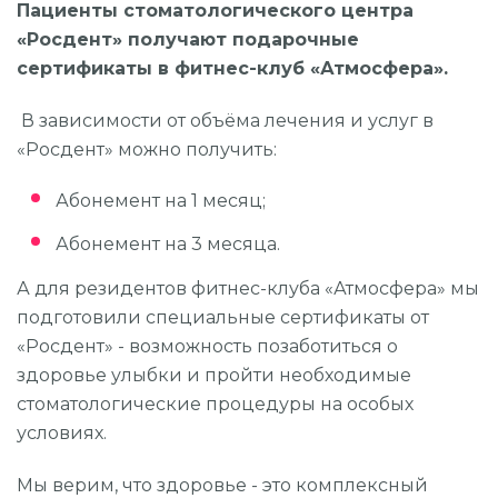
Пациенты стоматологического центра
УДАЛЕНИЕ ЗУБОВ
«Росдент» получают подарочные
сертификаты в фитнес-клуб «Атмосфера».
ОРТОДОНТИЯ (БРЕКЕТЫ И ЭЛАЙНЕРЫ)
В зависимости от объёма лечения и услуг в
ВИНИРЫ
«Росдент» можно получить:
ОТБЕЛИВАНИЕ
Абонемент на 1 месяц;
ГИГИЕНА
Абонемент на 3 месяца.
ДЕТСКАЯ СТОМАТОЛОГИЯ
А для резидентов фитнес-клуба «Атмосфера» мы
ОСОБЫЕ УСЛОВИЯ
подготовили специальные сертификаты от
«Росдент» - возможность позаботиться о
ХИРУРГИЧЕСКАЯ СТОМАТОЛОГИЯ
здоровье улыбки и пройти необходимые
стоматологические процедуры на особых
условиях.
Компьютерная томография
Мы верим, что здоровье - это комплексный