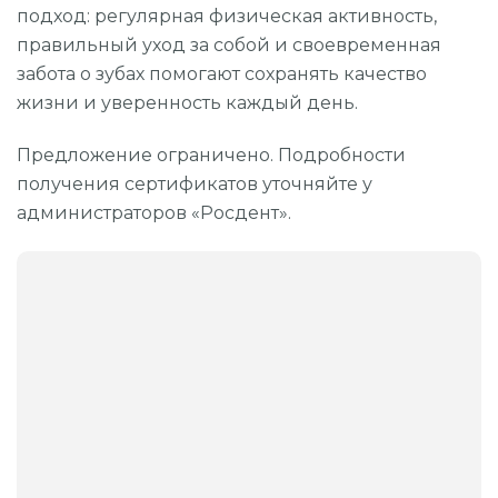
Прицельный снимок (1 зуб)
подход: регулярная физическая активность,
правильный уход за собой и своевременная
Составление плана операции по результатам КТ
забота о зубах помогают сохранять качество
Панорамный снимок (все зубы)
жизни и уверенность каждый день.
3D-диагностика
Предложение ограничено. Подробности
получения сертификатов уточняйте у
администраторов «Росдент».